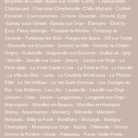
Bruyères-le-Châtel -Bures-sur-Yvette -Cerny - Chamarande-
Champcueil - Champlan Cheptainville -Chilly-Mazarin - Corbeil-
Essonne - Courcouronnes - Crosne -Dourdan - Draveil -Égly
-Épinay-sous-Sénart - Épinay-sur-Orge - Étampes - Étréchy -
Évry- Fleury-Mérogis - Fontaine-la-Rivière - Fontenay-le-
Vicomte - Fontenay-lès-Briis - Forges-les-Bains - Gif-sur-Yvette
- Gironville-sur-Essonne - Gometz-la-Ville - Gometz-le-Châtel -
Grigny - Guibeville - Guigneville-sur-Essonne - Guillerval - Igny
- Itteville - Janville-sur-Juine - Janvry - Juvisy-sur-Orge - La
Ferté-Alais - La Forêt-Sainte-Croix - La Forêt-le-Roi - La Norville
- La Ville-du-Bois - Lardy - Le Coudray-Montceaux - Le Plessis-
Pâté - Le Val d'Albian - Le Val-Saint-Germain - Les Granges-le-
Roi - Les Molières - Les Ulis - Leudeville - Leuville-sur-Orge -
Limours - Linas - Lisses - Longjumeau - Longpont-sur-Orge -
Marcoussis - Marolles-en-Beauce - Marolles-en-Hurepoix -
Massy - Mauchamps - Mennecy - Méréville - Mérobert -
Mespuits - Milly-la-Forêt - Montlhéry - Morangis - Morigny-
Champigny - Morsang-sur-Orge - Nozay - Ollainville - Ormoy -
Ormoy-la-Rivière - Orsay - Palaiseau - Paray-Vieille-Poste -