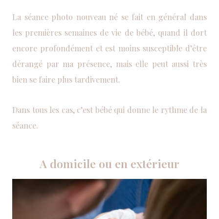
La séance photo nouveau né se fait en général dans
les premières semaines de vie de bébé, quand il dort
encore profondément et est moins susceptible d’être
dérangé par ma présence, mais elle peut aussi très
bien se faire plus tardivement.
Dans tous les cas, c’est bébé qui donne le rythme de la
séance.
A domicile ou en extérieur