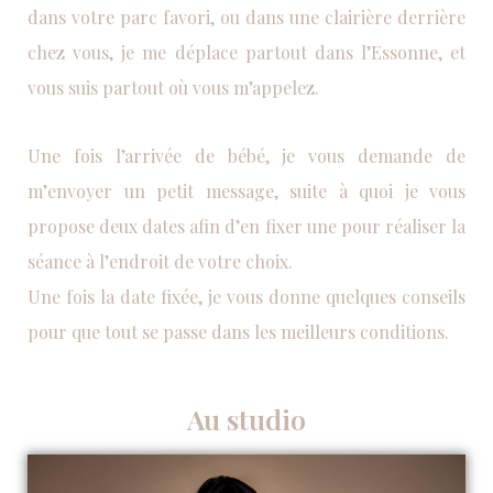
dans votre parc favori, ou dans une clairière derrière
chez vous, je me déplace partout dans l’Essonne, et
vous suis partout où vous m’appelez.
Une fois l’arrivée de bébé, je vous demande de
m’envoyer un petit message, suite à quoi je vous
propose deux dates afin d’en fixer une pour réaliser la
séance à l’endroit de votre choix.
Une fois la date fixée, je vous donne quelques conseils
pour que tout se passe dans les meilleurs conditions.
Au studio