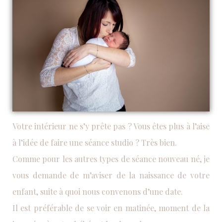
Votre intérieur ne s’y prête pas ? Vous êtes plus à l’aise
à l’idée de faire une séance studio ? Très bien.
Comme pour les autres types de séance nouveau né, je
vous demande de m’aviser de la naissance de votre
enfant, suite à quoi nous convenons d’une date.
Il est préférable de se voir en matinée, moment de la