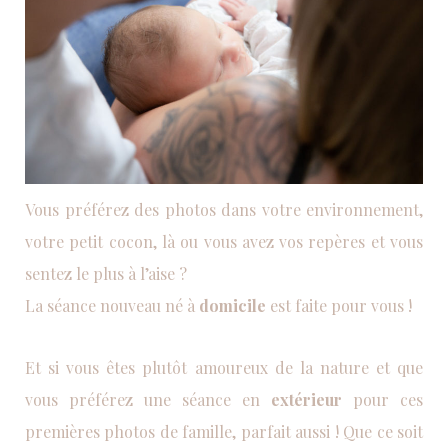
Vous préférez des photos dans votre environnement,
votre petit cocon, là ou vous avez vos repères et vous
sentez le plus à l’aise ?
La séance nouveau né à
domicile
est faite pour vous !
Et si vous êtes plutôt amoureux de la nature et que
vous préférez une séance en
extérieur
pour ces
premières photos de famille, parfait aussi ! Que ce soit