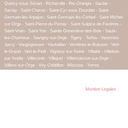
Quincy-sous-Sénart - Richarville - Ris-Orangis - Saclas -
Saclay - Saint-Chéron - Saint-Cyr-sous-Dourdan - Saint-
Germain-lès-Arpajon - Saint-Germain-lès-Corbeil - Saint-Michel-
sur-Orge - Saint-Pierre-du-Perray - Saint-Sulpice-de-Favières -
Saint-Vrain - Saint-Yon - Sainte-Geneviève-des-Bois - Saulx-
les-Chartreux - Savigny-sur-Orge - Tigery - Torfou - Varennes-
Jarcy - Vaugrigneuse - Vauhallan - Verrières-le-Buisson - Vert-
le-Grand - Vert-le-Petit - Vigneux-sur-Seine - Villabé - Villebon-
sur-Yvette - Villeconin - Villejust - Villemoisson-sur-Orge -
Villiers-sur-Orge - Viry-Châtillon - Wissous - Yerres
Copyright 2022 - Emeline C Photographie - Photos d'identité
bébé enfant adulte Essonne 91 Montlhéry 91310 - Tous droits
réservés - SIRET 884 194 762 00016 -
Mention Legales
Photographe d'identité à Montlhéry et en Essonne : Abbéville-la-
Rivière (91150), Angerville (91670), Angervilliers (91470),
Arrancourt (91690), Athis-Mons (91200), Authon-la-Plaine
(91410), Auvernaux (91830), Auvers-Saint-Georges (91580)
Avrainville (91630) Ballainvilliers (91160) Ballancourt-sur-